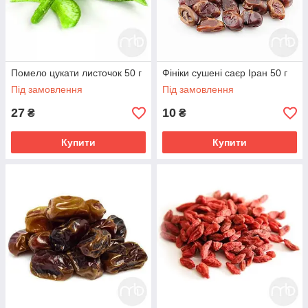
Помело цукати листочок 50 г
Фініки сушені саєр Іран 50 г
Під замовлення
Під замовлення
27
10
₴
₴
Купити
Купити