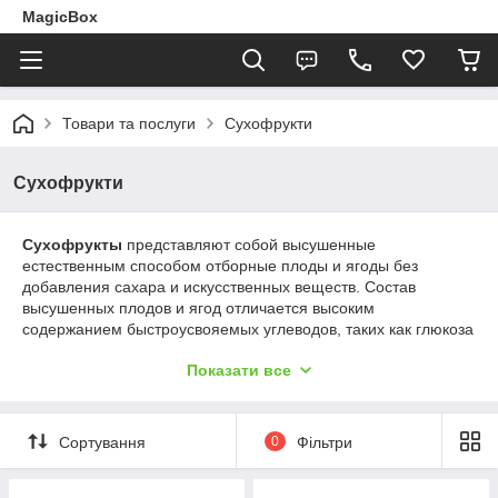
MagicBox
Товари та послуги
Сухофрукти
Сухофрукти
Сухофрукты
представляют собой высушенные
естественным способом отборные плоды и ягоды без
добавления сахара и искусственных веществ. Состав
высушенных плодов и ягод отличается высоким
содержанием быстроусвояемых углеводов, таких как глюкоза
и фруктоза, поэтому такой продукт является отличным
Показати все
вариантом перекуса для того, чтобы восполнить жизненную
энергию и повысить концентрацию внимания.
Сортування
0
Фільтри