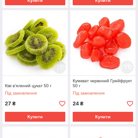
Купити
Купити
Кумкват червоний Грейфрукт
Ківі в'ялений цукат 50 г
50 г
Під замовлення
Під замовлення
27
24
₴
₴
Купити
Купити