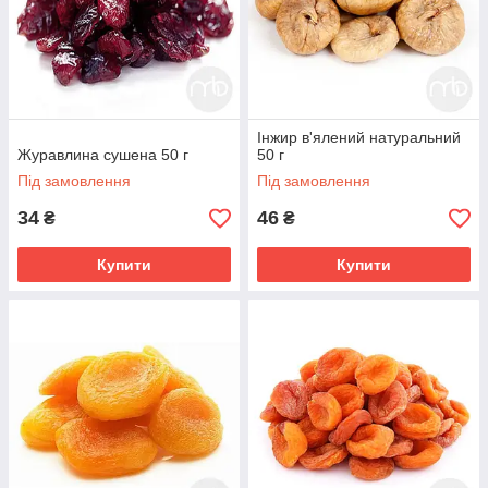
Інжир в'ялений натуральний
Журавлина сушена 50 г
50 г
Під замовлення
Під замовлення
34
46
₴
₴
Купити
Купити