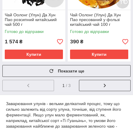
Чай Оолонг (Улун) Да Хун
Чай Оолонг (Улун) Да Хун
Пао розсипний китайський
Пао пресований у фользі
чай 500 г
китайський чай 100 г
Готово до відправки
Готово до відправки
1 574
390
₴
₴
Купити
Купити
Показати ще
1
/ 3
Заварювання улунів - вельми делікатний процес, тому що
сильно залежить від сорту улуна, точніше, від ступеня його
ферментації. Якщо улун мало ферментований, як,
наприклад, китайської сорт «Ті Гуаньінь», то умови його
заварювання найближче до заварювання зеленого чаю -
гаряча вода (НЕ окріп, а 70-75 ° С). Сильно ферментовані