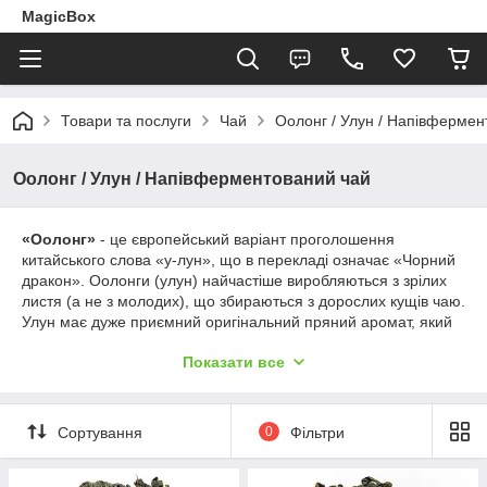
MagicBox
Товари та послуги
Чай
Оолонг / Улун / Напівфермен
Оолонг / Улун / Напівферментований чай
«Оолонг»
- це європейський варіант проголошення
китайського слова «у-лун», що в перекладі означає «Чорний
дракон». Оолонги (улун) найчастіше виробляються з зрілих
листя (а не з молодих), що збираються з дорослих кущів чаю.
Улун має дуже приємний оригінальний пряний аромат, який
виділяє його серед інших видів чаю. За наявністю (змістом)
Показати все
ефірних масел в чайному листі чай улун не має собі рівних.
Улун відноситься до Напівферментований чаїв, і увібрав в
себе свіжість і чистоту зеленого чаю, насиченість і солодкість
червоного, і запашний аромат квіткового чаю. Ступінь
Сортування
0
Фільтри
ферментації класичних улунов 40-50%. Улуни мають
виражений сильний і багатий квітковий аромат і чудовий