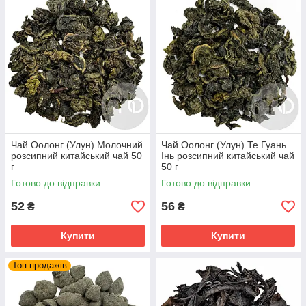
персиковий присмак. Колір настою дуже різноманітний: від
блідо-нефритового (як у зеленого чаю) до темно-червоного.
Чай Оолонг (Улун) Молочний
Чай Оолонг (Улун) Те Гуань
розсипний китайський чай 50
Інь розсипний китайський чай
г
50 г
Готово до відправки
Готово до відправки
52
56
₴
₴
Купити
Купити
Топ продажів