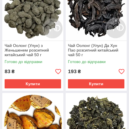
Чай Оолонг (Улун) з
Чай Оолонг (Улун) Да Хун
Женьшенем розсипний
Пао розсипний китайський
китайський чай 50 г
чай 50 г
Готово до відправки
Готово до відправки
83
193
₴
₴
Купити
Купити