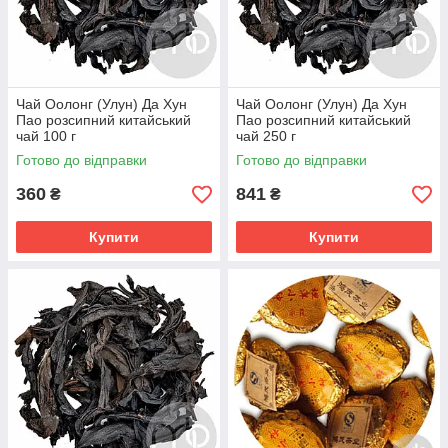
Чай Оолонг (Улун) Да Хун
Чай Оолонг (Улун) Да Хун
Пао розсипний китайський
Пао розсипний китайський
чай 100 г
чай 250 г
Готово до відправки
Готово до відправки
360
841
₴
₴
Купити
Купити