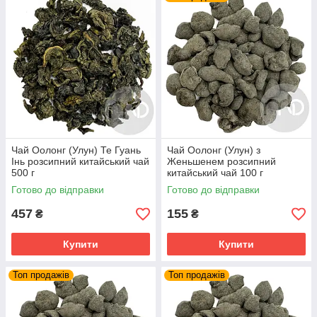
Чай Оолонг (Улун) Те Гуань
Чай Оолонг (Улун) з
Інь розсипний китайський чай
Женьшенем розсипний
500 г
китайський чай 100 г
Готово до відправки
Готово до відправки
457
155
₴
₴
Купити
Купити
Топ продажів
Топ продажів