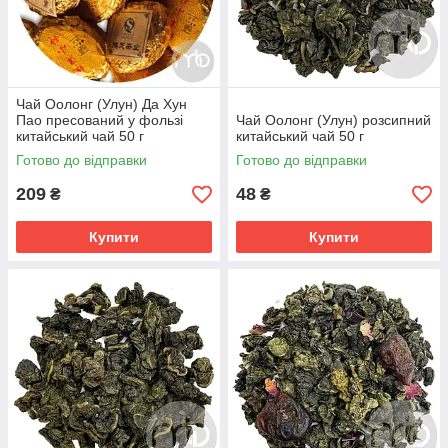
Чай Оолонг (Улун) Да Хун
Пао пресований у фользі
Чай Оолонг (Улун) розсипний
китайський чай 50 г
китайський чай 50 г
Готово до відправки
Готово до відправки
209
48
₴
₴
Купити
Купити