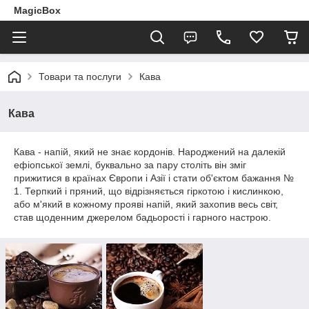
MagicBox
Товари та послуги
Кава
Кава
Кава - напій, який не знає кордонів. Народжений на далекій
ефіопської землі, буквально за пару століть він зміг
прижитися в країнах Європи і Азії і стати об'єктом бажання №
1. Терпкий і пряний, що відрізняється гіркотою і кислинкою,
або м'який в кожному прояві напій, який захопив весь світ,
став щоденним джерелом бадьорості і гарного настрою.