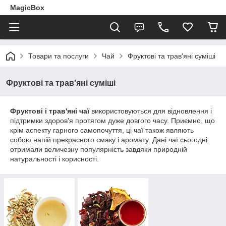
MagicBox
Товари та послуги
Чай
Фруктові та трав'яні суміші
Фруктові та трав'яні суміші
Фруктові і трав'яні чаї
використовуються для відновлення і
підтримки здоров'я протягом дуже довгого часу. Приємно, що
крім аспекту гарного самопочуття, ці чаї також являють
собою напій прекрасного смаку і аромату. Дані чаї сьогодні
отримали величезну популярність завдяки природній
натуральності і корисності.