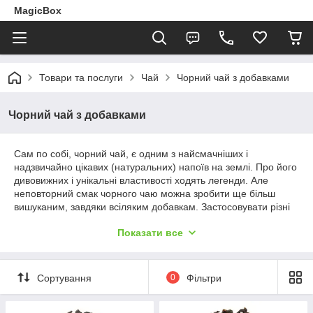
MagicBox
Товари та послуги
Чай
Чорний чай з добавками
Чорний чай з добавками
Сам по собі, чорний чай, є одним з найсмачніших і
надзвичайно цікавих (натуральних) напоїв на землі. Про його
дивовижних і унікальні властивості ходять легенди. Але
неповторний смак чорного чаю можна зробити ще більш
вишуканим, завдяки всіляким добавкам. Застосовувати різні
добавки до чаю люди навчилися ще кілька століть тому. І в
Показати все
наш час в якості добавок використовують ягоди (брусниця,
журавлина, малина, полуниця, вишня), фрукти, спеції,
шоколад і так далі. Вживаючи чорний чай з добавками, можна
отримати неповторне задоволення від самих різноманітних і
Сортування
0
Фільтри
незвичних смаків.