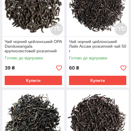
Чай чорний цейлонський ОРА
Чай чорний цейлонський
Danduwangala
Лайк Ассам розсипний чай 50
крупнолистовий розсипний
г
чай 50 г
Готово до відправки
Готово до відправки
39
60
₴
₴
Купити
Купити