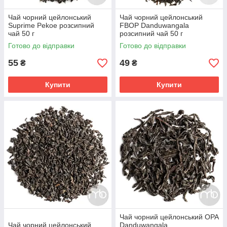
Чай чорний цейлонський
Чай чорний цейлонський
Suprime Pekoe розсипний
FBOP Danduwangala
чай 50 г
розсипний чай 50 г
Готово до відправки
Готово до відправки
55
49
₴
₴
Купити
Купити
Чай чорний цейлонський ОРА
Чай чорний цейлонський
Danduwangala