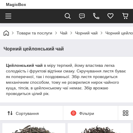
MagicBox
Товари та послуги
Чай
Чорний чай
Чорний цейло
Чорний цейлонський чай
Цейлонський чай
в міру терпкий, йому властива легка
солодкість і фруктові відтінки смаку. Скручування листя буває
як поперечної, так і поздовжньої. Збір листя проводиться
механічним способом, тому не розкрилися нирок чайного
куща, тіпсів, в цейлонському чаї немає. Збір врожаю
проводиться цілий рік.
Сортування
0
Фільтри