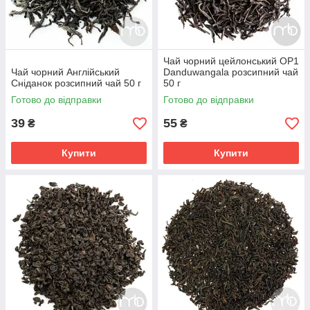
Чай чорний цейлонський ОР1
Чай чорний Англійський
Danduwangala розсипний чай
Сніданок розсипний чай 50 г
50 г
Готово до відправки
Готово до відправки
39
55
₴
₴
Купити
Купити