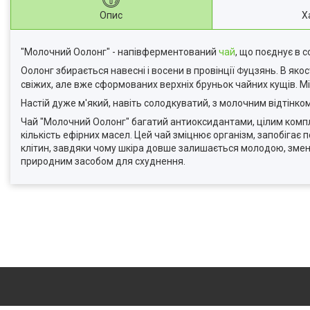
Опис
Х
"Молочний Оолонг" - напівферментований
чай
, що поєднує в 
Оолонг збирається навесні і восени в провінції
уцзянь. В якос
Ф
свіжих, але вже сформованих верхніх бруньок чайних кущів. М
Настій дуже м'який, навіть солодкуватий, з молочним відтінком
Чай "Молочний Оолонг" багатий антиоксидантами, цілим комплек
кількість ефірних масел. Цей чай зміцнює організм, запобігає 
клітин, завдяки чому шкіра довше залишається молодою, змен
природним засобом для схуднення.