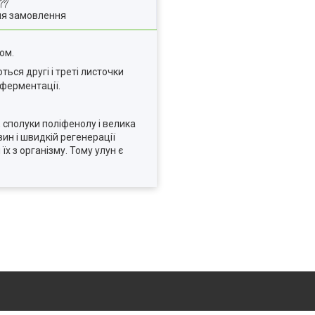
ля замовлення
ом.
ься другі і треті листочки
 ферментації.
 сполуки поліфенолу і велика
вин і швидкій регенерації
 з організму. Тому улун є