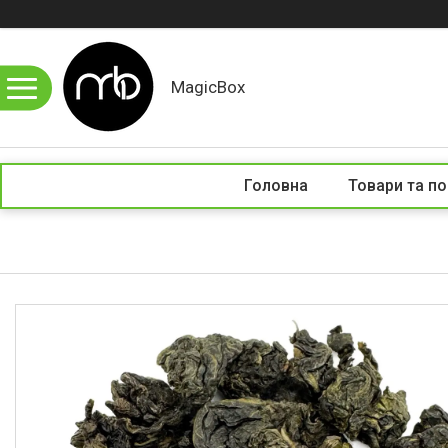
MagicBox
Головна
Товари та по