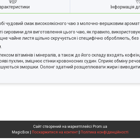
арактеристики
Інформація д
собі чудовий смак високоякісного чаю з молочно-вершковим аромат
ті сировини для виготовлення цього чаю, як правило, використовуют
іцне чайне листя щільно скручується і специфічно обробляють, без
.
сом вітамінів і мінералів, а також до його складу входять кофеїн,
появі пухлин, зміцнює стінки кровоносних судин. Сприяє обміну речо
шуються зморшки. Оолонг здатний розщеплювати жири і виводити їх
Сайт створений на маркетплейсі
Prom.ua
MagicBox |
Поскаржитися на контент
|
Політика конфіденційності