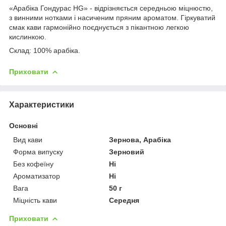
«Арабіка Гондурас HG» - відрізняється середньою міцнюстю,
з винними нотками і насиченим пряним ароматом. Гіркуватий
смак кави гармонійно поєднується з пікантною легкою
кислинкою.
Склад: 100% арабіка.
Приховати
Характеристики
Основні
Вид кави
Зернова, Арабіка
Форма випуску
Зерновий
Без кофеїну
Ні
Ароматизатор
Ні
Вага
50 г
Міцність кави
Середня
Приховати