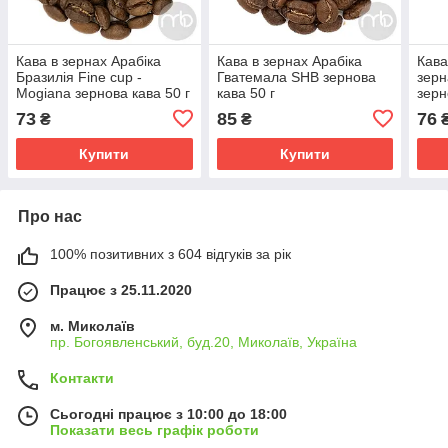
Кава в зернах Арабіка
Кава в зернах Арабіка
Кава
Бразилія Fine cup -
Гватемала SHB зернова
зерн
Mogiana зернова кава 50 г
кава 50 г
зерн
73
85
76
₴
₴
Купити
Купити
Про нас
100% позитивних з 604 відгуків за рік
Працює з 25.11.2020
м. Миколаїв
пр. Богоявленський, буд.20, Миколаїв, Україна
Контакти
Сьогодні працює з 10:00 до 18:00
Показати весь графік роботи