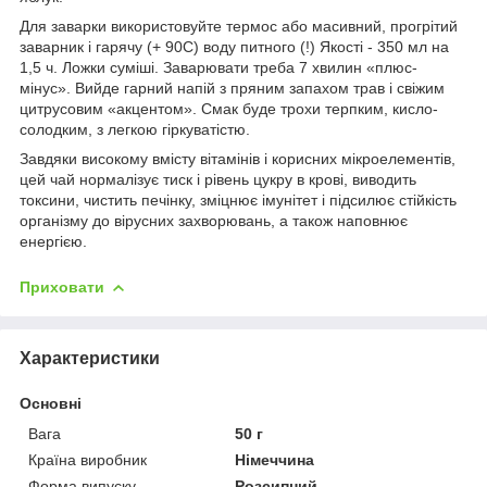
Для заварки використовуйте термос або масивний, прогрітий
заварник і гарячу (+ 90С) воду питного (!) Якості - 350 мл на
1,5 ч. Ложки суміші. Заварювати треба 7 хвилин «плюс-
мінус». Вийде гарний напій з пряним запахом трав і свіжим
цитрусовим «акцентом». Смак буде трохи терпким, кисло-
солодким, з легкою гіркуватістю.
Завдяки високому вмісту вітамінів і корисних мікроелементів,
цей чай нормалізує тиск і рівень цукру в крові, виводить
токсини, чистить печінку, зміцнює імунітет і підсилює стійкість
організму до вірусних захворювань, а також наповнює
енергією.
Приховати
Характеристики
Основні
Вага
50 г
Країна виробник
Німеччина
Форма випуску
Розсипний