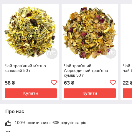
Чай трав'яний м'ятно
Чай трав'яний
Чай 
квітковий 50 г
Аюрведичний трав'яна
чай 
суміш 50 г
58
63
22
₴
₴
Купити
Купити
Про нас
100% позитивних з 605 відгуків за рік