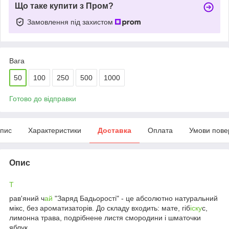
Що таке купити з Пром?
Замовлення під захистом
Вага
50
100
250
500
1000
Готово до відправки
пис
Характеристики
Доставка
Оплата
Умови пове
Опис
Т
рав'яний ч
ай
"Заряд Бадьорості" - це абсолютно натуральний
мікс, без ароматизаторів. До складу входить: мате, гіб
іску
с,
лимонна трава, подрібнене листя смородини і шматочки
яблук.