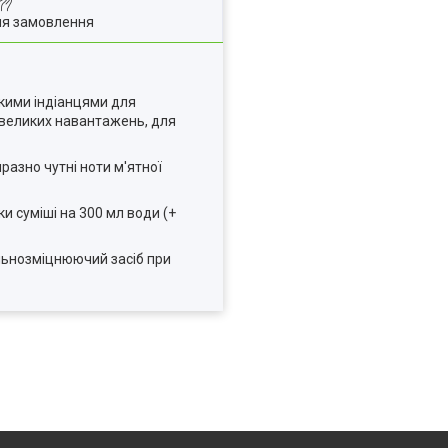
ля замовлення
ькими індіанцями для
 великих навантажень, для
иразно чутні ноти м'ятної
и суміші на 300 мл води (+
агальнозміцнюючий засіб при