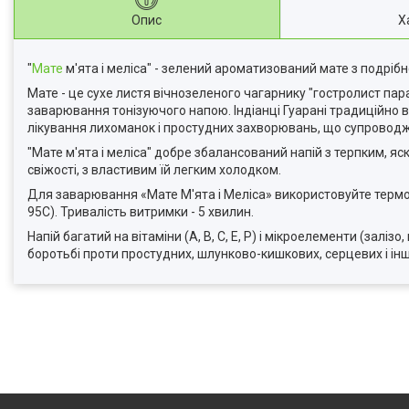
Опис
Х
"
Мате
м'ята і меліса" - зелений ароматизований мате з подрібне
Мате - це сухе листя вічнозеленого чагарнику "гостролист па
заварювання тонізуючого напою. Індіанці Гуарані традиційно 
лікування лихоманок і простудних захворювань, що супроводж
"Мате м'ята і меліса" добре збалансований напій з терпким, я
свіжості, з властивим їй легким холодком.
Для заварювання «Мате М'ята і Меліса» використовуйте термос 
95С). Тривалість витримки - 5 хвилин.
Напій багатий на вітаміни (А, В, С, Е, Р) і мікроелементи (заліз
боротьбі проти простудних, шлунково-кишкових, серцевих і ін