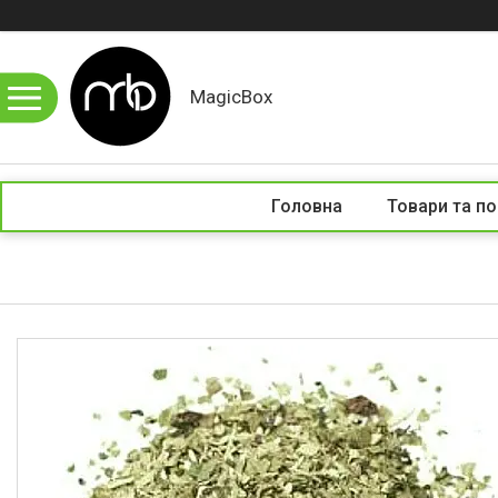
MagicBox
Головна
Товари та по