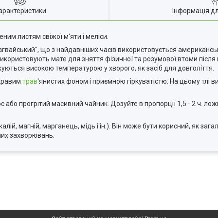
арактеристики
Інформація д
ним листям свіжої м'яти і меліси.
рагвайський", що з найдавніших часів використовується американс
використовують мате для зняття фізичної та розумової втоми після
уються високою температурою у хворого, як засіб для довголіття.
скравим
трав
'янистих фоном і приємною гіркуватістю. На цьому тлі в
або прогрітий масивний чайник. Дозуйте в пропорції 1,5 - 2 ч. ложк
о, калій, магній, марганець, мідь і ін.). Він може бути корисний, як з
ших захворювань.