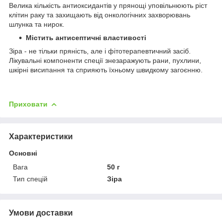
Велика кількість антиоксидантів у прянощі уповільнюють ріст
клітин раку та захищають від онкологічних захворювань
шлунка та нирок.
Містить антисептичні властивості
Зіра - не тільки пряність, але і фітотерапевтичний засіб.
Лікувальні компоненти спеції знезаражують рани, пухлини,
шкірні висипання та сприяють їхньому швидкому загоєнню.
Приховати
Характеристики
Основні
Вага
50 г
Тип спецій
Зіра
Умови доставки