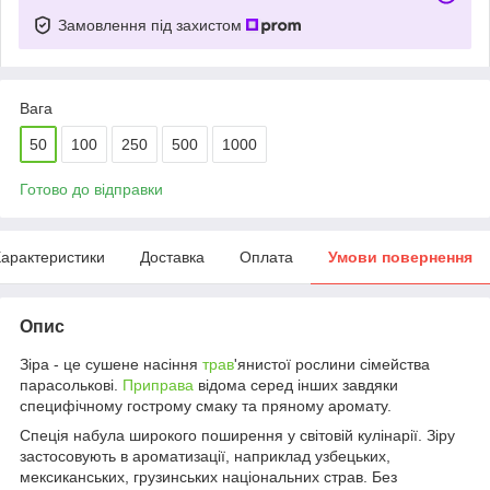
Замовлення під захистом
Вага
50
100
250
500
1000
Готово до відправки
арактеристики
Доставка
Оплата
Умови повернення
Опис
Зіра - це сушене насіння
трав
'янистої рослини сімейства
парасолькові.
Приправа
відома серед інших завдяки
специфічному гострому смаку та пряному аромату.
Спеція набула широкого поширення у світовій кулінарії. Зіру
застосовують в ароматизації, наприклад узбецьких,
мексиканських, грузинських національних страв. Без