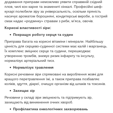
додавання приправи неможливо уявити справжній східний
плов, чилі кон карне та знамениті хінкалі. Професійні шеф-
кухарі полюбили зіру за універсальність, оскільки пряність
насичує ароматом борошняні, кондитерські вироби, а гострий
смак надає «родзинку» стравам з риби, м'яса, овочів.
Корисні властивості зіри:
Покращує роботу серця та судин
Приправа багата на корисні вітаміни і мінерали. Найбільшу
цінність для серцево-судинної системи має калій і марганець.
Їх комплекс зміцнює серце та судини, перешкоджає
утворенню тромбів, знижує ризик інфаркту та інсульту,
нормалізує артеріальний тиск.
Нормалізує травлення
Корисні речовини зіри спрямовані на вироблення жовчі для
кращого перетравлення їжі, а також приправа позбавляє
коліків, здуття, діареї, очищує організм від шлаків та токсинів.
Захищає зір
Речовини у складі зіри зміцнюють та підтримують зір,
захищають від виникнення очних хвороб.
Профілактика онкологічних захворювань