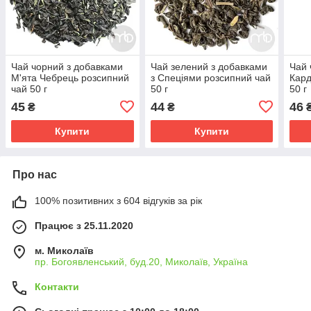
Чай чорний з добавками
Чай зелений з добавками
Чай 
М'ята Чебрець розсипний
з Спеціями розсипний чай
Кард
чай 50 г
50 г
50 г
45
44
46
₴
₴
Купити
Купити
Про нас
100% позитивних з 604 відгуків за рік
Працює з 25.11.2020
м. Миколаїв
пр. Богоявленський, буд.20, Миколаїв, Україна
Контакти