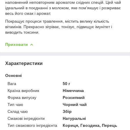
наповнений неповторним ароматом східних спецій. Цей чай
ідеальний в поєднанні з молоком, яке пом'якшує і розкриває
весь його смак і аромат.
Покращує процеси травлення, містить велику кількість
вітамінів. Прекрасно зігріває, тонізує, підвищує імунітет і
виводить токсини.
Приховати
Характеристики
Основні
Вага
50 г
Країна виробник
Німеччина
Форма випуску
Розсипний
Тип чаю
Чорний чай
Склад чаю
Збір
Смакові інгредієнти
Натуральні
Тип смакового інгредієнта
Кориця, Гвоздика, Перець