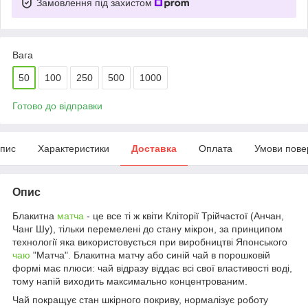
Замовлення під захистом
Вага
50
100
250
500
1000
Готово до відправки
пис
Характеристики
Доставка
Оплата
Умови пове
Опис
Блакитна
матча
- це все ті ж квіти Кліторії Трійчастої (Анчан,
Чанг Шу), тільки перемелені до стану мікрон, за принципом
технології яка використовується при виробництві Японського
чаю
"Матча". Блакитна матчу або синій чай в порошковій
формі має плюси: чай відразу віддає всі свої властивості воді,
тому напій виходить максимально концентрованим.
Чай покращує стан шкірного покриву, нормалізує роботу