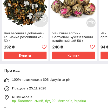
Чай зелений з добавками
Чай білий елітний
Чай 
Генмайча розсипний чай
Святковий Букет в'язаний
орга
50 г
китайський чай 50 г
192
248
94
₴
₴
Купити
Купити
Про нас
100% позитивних з 606 відгуків за рік
Працює з 25.11.2020
м. Миколаїв
пр. Богоявленський, буд.20, Миколаїв, Україна