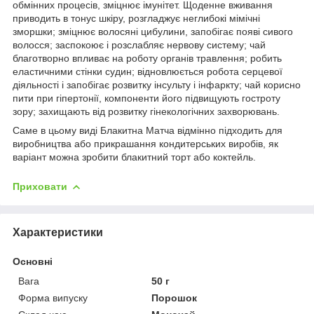
обмінних процесів, зміцнює імунітет. Щоденне вживання
приводить в тонус шкіру, розгладжує неглибокі мімічні
зморшки; зміцнює волосяні цибулини, запобігає появі сивого
волосся; заспокоює і розслабляє нервову систему; чай
благотворно впливає на роботу органів травлення; робить
еластичними стінки судин; відновлюється робота серцевої
діяльності і запобігає розвитку інсульту і інфаркту; чай корисно
пити при гіпертонії, компоненти його підвищують гостроту
зору; захищають від розвитку гінекологічних захворювань.
Саме в цьому виді Блакитна Матча відмінно підходить для
виробництва або прикрашання кондитерських виробів, як
варіант можна зробити блакитний торт або коктейль.
Приховати
Характеристики
Основні
Вага
50 г
Форма випуску
Порошок